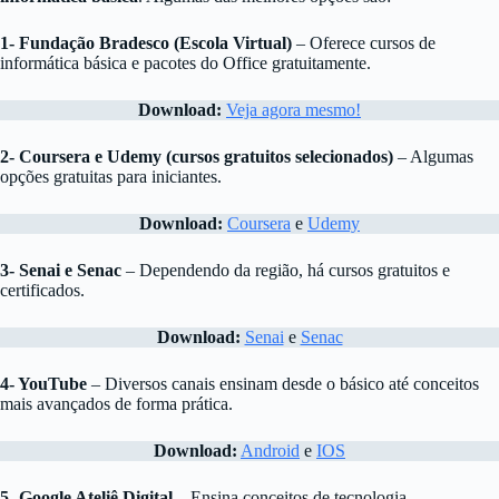
1-
Fundação Bradesco (Escola Virtual)
– Oferece cursos de
informática básica e pacotes do Office gratuitamente.
Download:
Veja agora mesmo!
2-
Coursera e Udemy (cursos gratuitos selecionados)
– Algumas
opções gratuitas para iniciantes.
Download:
Coursera
e
Udemy
3- Senai e Senac
– Dependendo da região, há cursos gratuitos e
certificados.
Download:
Senai
e
Senac
4- YouTube
– Diversos canais ensinam desde o básico até conceitos
mais avançados de forma prática.
Download:
Android
e
IOS
5- Google Ateliê Digital
– Ensina conceitos de tecnologia,