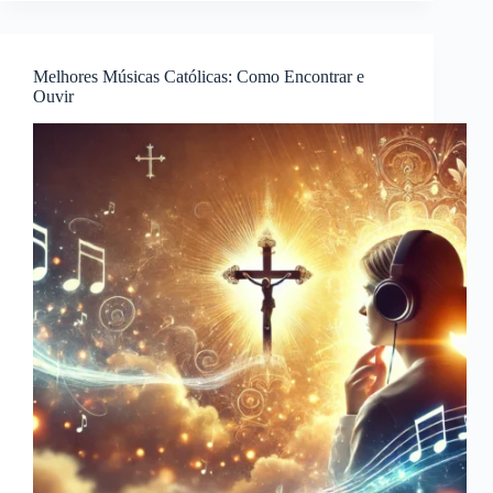
Personalizar
o
Seu
Melhores Músicas Católicas: Como Encontrar e
e
Ouvir
os
Melhores
Apps
para
Isso