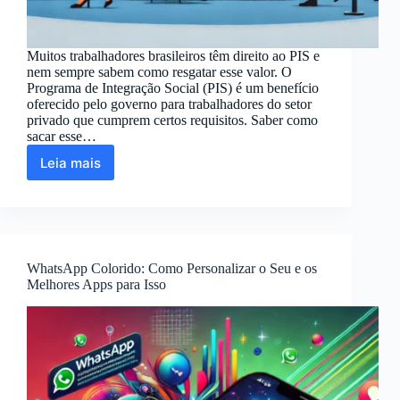
Muitos trabalhadores brasileiros têm direito ao PIS e
nem sempre sabem como resgatar esse valor. O
Programa de Integração Social (PIS) é um benefício
oferecido pelo governo para trabalhadores do setor
privado que cumprem certos requisitos. Saber como
sacar esse…
Leia mais
Como
Resgatar
o
Valor
Que
Tenho
WhatsApp Colorido: Como Personalizar o Seu e os
no
Melhores Apps para Isso
PIS