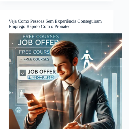
Fazer
Cursos
Gratuitos
e
Veja Como Pessoas Sem Experiência Conseguiram
Aumentar
Emprego Rápido Com o Pronatec
suas
Oportunidades!