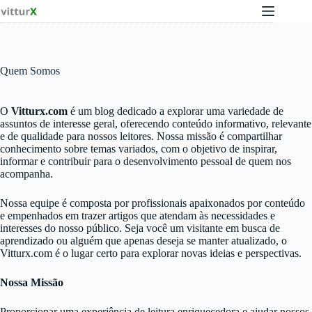
Pular
para
o
conteúdo
Quem Somos
O
Vitturx.com
é um blog dedicado a explorar uma variedade de
assuntos de interesse geral, oferecendo conteúdo informativo, relevante
e de qualidade para nossos leitores. Nossa missão é compartilhar
conhecimento sobre temas variados, com o objetivo de inspirar,
informar e contribuir para o desenvolvimento pessoal de quem nos
acompanha.
Nossa equipe é composta por profissionais apaixonados por conteúdo
e empenhados em trazer artigos que atendam às necessidades e
interesses do nosso público. Seja você um visitante em busca de
aprendizado ou alguém que apenas deseja se manter atualizado, o
Vitturx.com é o lugar certo para explorar novas ideias e perspectivas.
Nossa Missão
Proporcionar uma experiência de leitura enriquecedora e ajudar nossos