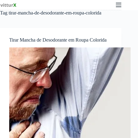
Pular
para
Tag
tirar-mancha-de-desodorante-em-roupa-colorida
o
conteúdo
Tirar Mancha de Desodorante em Roupa Colorida