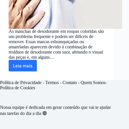
As manchas de desodorante em roupas coloridas são
um problema frequente e podem ser difíceis de
remover. Essas marcas esbranquiçadas ou
amareladas aparecem devido à combinação de
resíduos de desodorante com suor, afetando o visual
das peças e, em alguns…
Leia mais
Tirar
Mancha
de
Política de Privacidade
-
Termos -
Contato
-
Quem Somos
-
Desodorante
Política de Cookies
em
Roupa
Colorida
Nossa equipe é dedicada em gerar conteúdo que vai te ajudar
nas tarefas do dia a dia 🟢