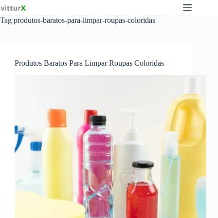
Pular
para
Tag
produtos-baratos-para-limpar-roupas-coloridas
o
conteúdo
Produtos Baratos Para Limpar Roupas Coloridas