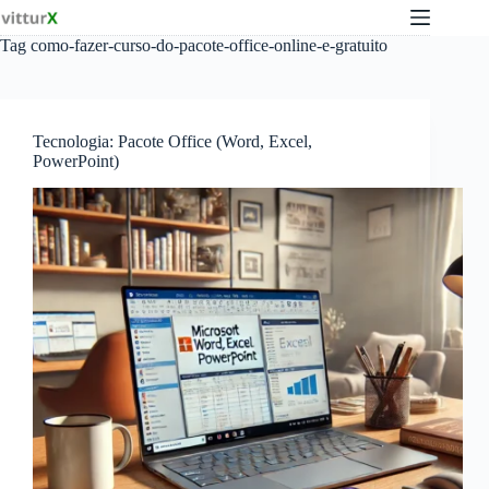
Pular
para
Tag
como-fazer-curso-do-pacote-office-online-e-gratuito
o
conteúdo
Tecnologia: Pacote Office (Word, Excel,
PowerPoint)