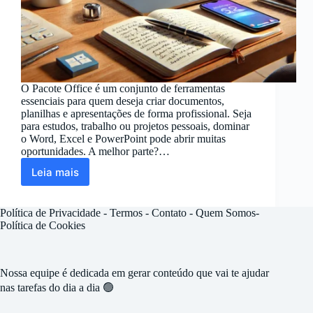
O Pacote Office é um conjunto de ferramentas
essenciais para quem deseja criar documentos,
planilhas e apresentações de forma profissional. Seja
para estudos, trabalho ou projetos pessoais, dominar
o Word, Excel e PowerPoint pode abrir muitas
oportunidades. A melhor parte?…
Leia mais
Tecnologia:
Pacote
Office
Política de Privacidade
-
Termos -
Contato
-
Quem Somos
-
(Word,
Política de Cookies
Excel,
PowerPoint)
Nossa equipe é dedicada em gerar conteúdo que vai te ajudar
nas tarefas do dia a dia 🟢