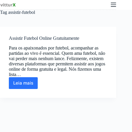
Pular
para
Tag
assistir-futebol
o
conteúdo
Assistir Futebol Online Gratuitamente
Para os apaixonados por futebol, acompanhar as
partidas ao vivo é essencial. Quem ama futebol, não
vai perder mais nenhum lance. Felizmente, existem
diversas plataformas que permitem assistir aos jogos
online de forma gratuita e legal. Nós fizemos uma
lista…
Leia mais
Assistir
Futebol
Online
Gratuitamente